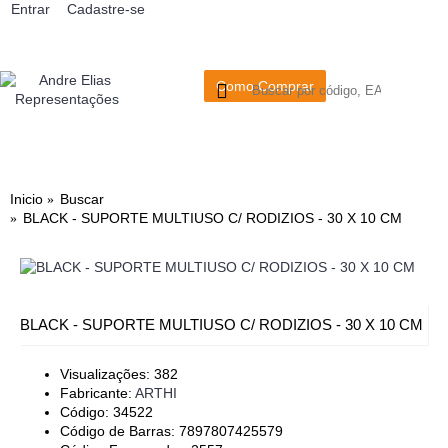
Entrar
Cadastre-se
Como Comprar
0
- R$0,
VIDROS
PLASTICOS
METALURGICA
TERMICAS
MADEIRA
LIMPEZA
BRINQU
Inicio
Buscar
BLACK - SUPORTE MULTIUSO C/ RODIZIOS - 30 X 10 CM
BLACK - SUPORTE MULTIUSO C/ RODIZIOS - 30 X 10 CM
Visualizações: 382
Fabricante:
ARTHI
Código:
34522
Código de Barras:
7897807425579