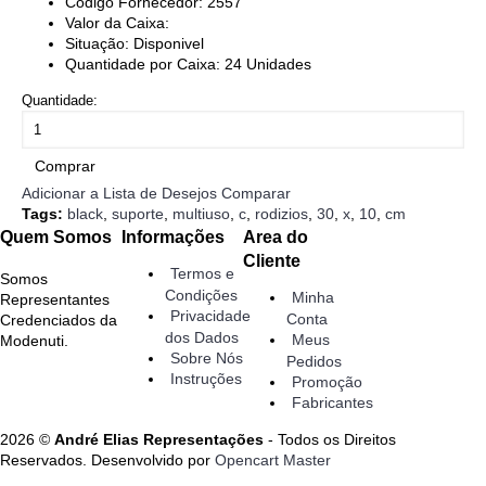
Código Fornecedor:
2557
Valor da Caixa:
Situação:
Disponivel
Quantidade por Caixa:
24
Unidades
Quantidade:
Comprar
Adicionar a Lista de Desejos
Comparar
Tags:
black
,
suporte
,
multiuso
,
c
,
rodizios
,
30
,
x
,
10
,
cm
Quem Somos
Informações
Area do
Cliente
Termos e
Somos
Condições
Minha
Representantes
Privacidade
Conta
Credenciados da
dos Dados
Meus
Modenuti.
Sobre Nós
Pedidos
Instruções
Promoção
Fabricantes
2026 ©
André Elias Representações
- Todos os Direitos
Reservados. Desenvolvido por
Opencart Master