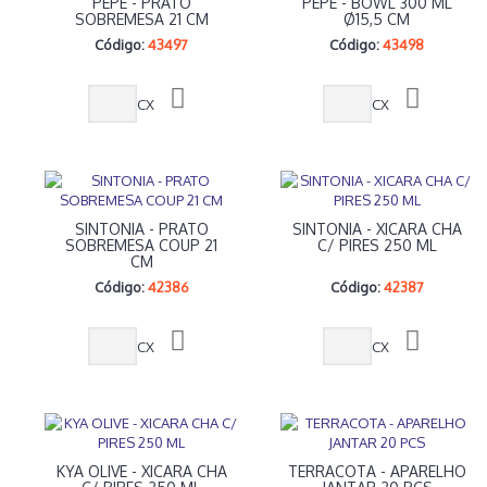
PEPE - PRATO
PEPE - BOWL 300 ML
SOBREMESA 21 CM
Ø15,5 CM
Código:
43497
Código:
43498
CX
CX
SINTONIA - PRATO
SINTONIA - XICARA CHA
SOBREMESA COUP 21
C/ PIRES 250 ML
CM
Código:
42386
Código:
42387
CX
CX
KYA OLIVE - XICARA CHA
TERRACOTA - APARELHO