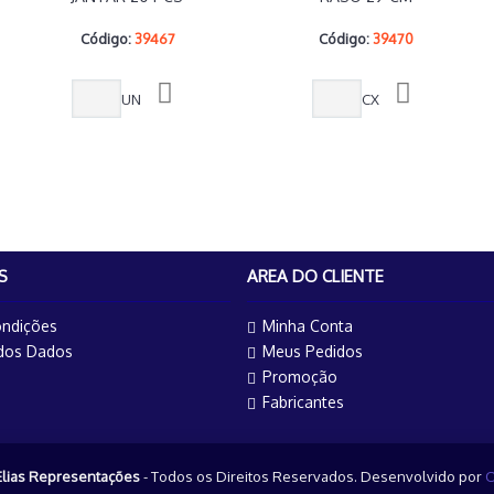
Código:
39467
Código:
39470
UN
CX
S
AREA DO CLIENTE
ndições
Minha Conta
 dos Dados
Meus Pedidos
Promoção
Fabricantes
Elias Representações
- Todos os Direitos Reservados. Desenvolvido por
O