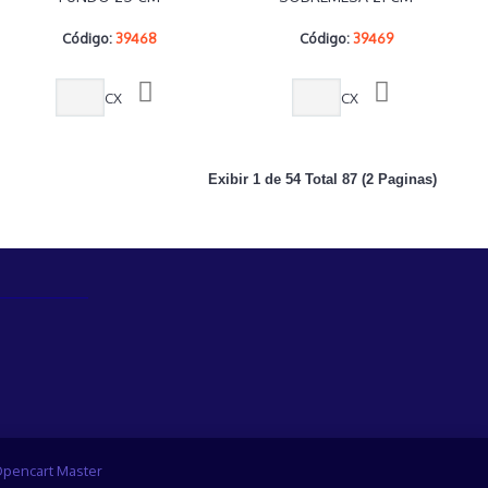
Código:
39468
Código:
39469
CX
CX
Exibir 1 de 54 Total 87 (2 Paginas)
pencart Master