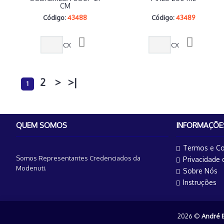
CM
Código:
43488
Código:
43489
CX
CX
2
>
>|
1
QUEM SOMOS
INFORMAÇÕE
Termos e Co
Somos Representantes Credenciados da
Privacidade
Modenuti.
Sobre Nós
Instruções
2026 ©
André 