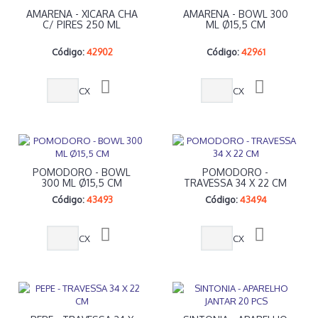
AMARENA - XICARA CHA
AMARENA - BOWL 300
C/ PIRES 250 ML
ML Ø15,5 CM
Código:
42902
Código:
42961
CX
CX
POMODORO - BOWL
POMODORO -
300 ML Ø15,5 CM
TRAVESSA 34 X 22 CM
Código:
43493
Código:
43494
CX
CX