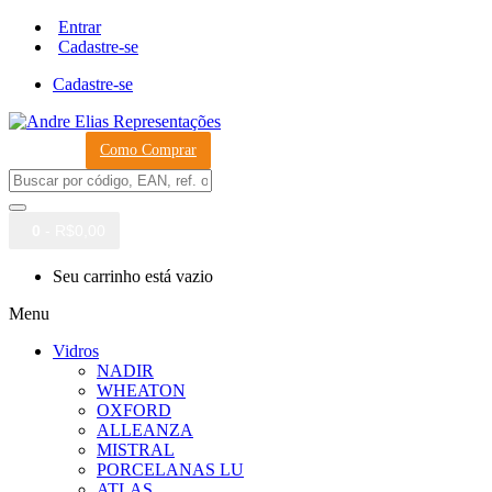
Entrar
Cadastre-se
Cadastre-se
Como Comprar
0
- R$0,00
Seu carrinho está vazio
Menu
Vidros
NADIR
WHEATON
OXFORD
ALLEANZA
MISTRAL
PORCELANAS LU
ATLAS