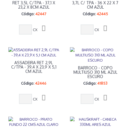
RET 3,5L C/TPA - 37,1 X
3,7L C/ TPA - 36 X 22 X 7
23,2 X 8CM AZUL
CM AZUL
Código:
42447
Código:
42445
CX
CX
ASSADEIRA RET 2,9L
C/TPA - 39,4 X 23,9 X 5,1
BARROCO - COPO
CM AZUL
MULTIUSO 310 ML AZUL
ESCURO
Código:
42446
Código:
41853
CX
CX