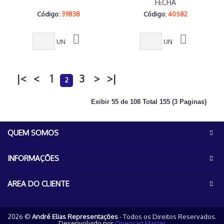
FECHA
Código:
39838
Código:
40582
UN
UN
|<
<
1
3
>
>|
2
Exibir 55 de 108 Total 155 (3 Paginas)
QUEM SOMOS
INFORMAÇÕES
AREA DO CLIENTE
2026 ©
André Elias Representações
- Todos os Direitos Reservados.
Desenvolvido por
Opencart Master