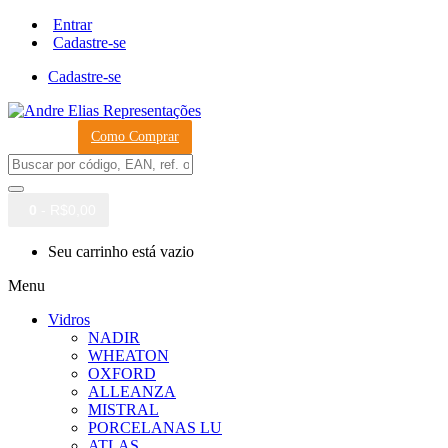
Entrar
Cadastre-se
Cadastre-se
Como Comprar
0
- R$0,00
Seu carrinho está vazio
Menu
Vidros
NADIR
WHEATON
OXFORD
ALLEANZA
MISTRAL
PORCELANAS LU
ATLAS