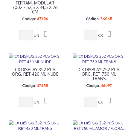
FERRAM. MODULAR
7002 - 52,5 X 34,5 X 26
CM
Código:
43794
Código:
36068
UN
CX
CX DISPLAY 352 PCS
CX DISPLAY 252 PCS
ORG. RET 420 ML NUDE
ORG. RET 750 ML
TRANS
Código:
37455
Código:
36097
UN
CX