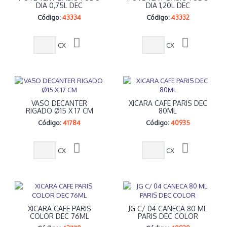
DIA 0,75L DEC
DIA 1,20L DEC
Código:
43334
Código:
43332
CX
CX
VASO DECANTER
XICARA CAFE PARIS DEC
RIGADO Ø15 X 17 CM
80ML
Código:
41784
Código:
40935
CX
CX
XICARA CAFE PARIS
JG C/ 04 CANECA 80 ML
COLOR DEC 76ML
PARIS DEC COLOR