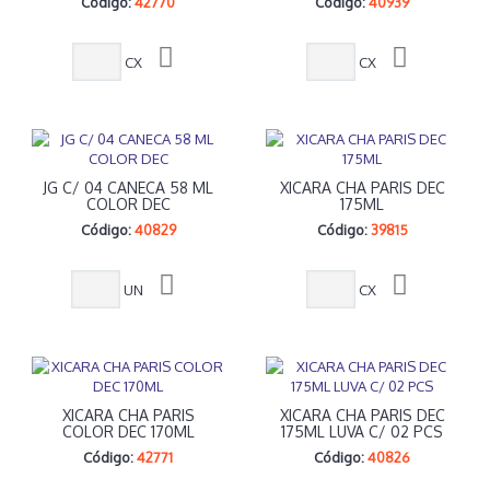
Código:
42770
Código:
40939
CX
CX
JG C/ 04 CANECA 58 ML
XICARA CHA PARIS DEC
COLOR DEC
175ML
Código:
40829
Código:
39815
UN
CX
XICARA CHA PARIS
XICARA CHA PARIS DEC
COLOR DEC 170ML
175ML LUVA C/ 02 PCS
Código:
42771
Código:
40826