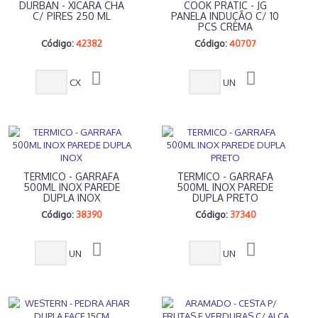
DURBAN - XICARA CHA
COOK PRATIC - JG
C/ PIRES 250 ML
PANELA INDUÇÃO C/ 10
PCS CREMA
Código:
42382
Código:
40707
CX
UN
TERMICO - GARRAFA
TERMICO - GARRAFA
500ML INOX PAREDE
500ML INOX PAREDE
DUPLA INOX
DUPLA PRETO
Código:
38390
Código:
37340
UN
UN