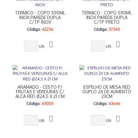
TERMICO - COPO 590ML
TERMICO - COPO 590ML
INOX PAREDE DUPLA
INOX PAREDE DUPLA
C/TP INOX
C/TP PRETO
Código:
42236
Código:
37343
UN
UN
ARAMADO - CESTO P/
ESPELHO DE MESA RED
FRUTAS E VERDURAS C/
DUPLO 2X DE AUMENTO
ALCA RED Ø24,5 X 21 CM
23CM
Código:
43005
Código:
43646
UN
UN