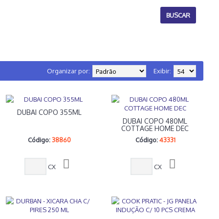
Organizar por:
Exibir:
DUBAI COPO 355ML
DUBAI COPO 480ML
COTTAGE HOME DEC
Código:
38860
Código:
43331
CX
CX