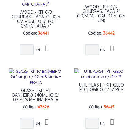
WOOD - KIT C/2
CHURRAS. FACA 7"
WOOD - KIT C/3
(30,5CM) +GARFO 5" (26
CHURRAS. FACA 7"( 30,5
CM)
CM)+GARFO 5" (26
CM)+CHAIRA 7"
Código:
36441
Código:
36442
UN
UN
UTIL PLAST - KIT GELO
ECOLOGICO C/ 12 PCS
GLASS - KIT P/
BANHEIRO 240ML JG C/
02 PCS MELINA PRATA
Código:
43626
Código:
36419
UN
UN