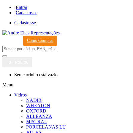
Entrar
Cadastre-se
Cadastre-se
Como Comprar
0
- R$0,00
Seu carrinho está vazio
Menu
Vidros
NADIR
WHEATON
OXFORD
ALLEANZA
MISTRAL
PORCELANAS LU
ATLAS