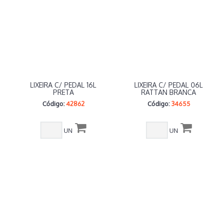
LIXEIRA C/ PEDAL 16L
LIXEIRA C/ PEDAL 06L
PRETA
RATTAN BRANCA
Código:
42862
Código:
34655
UN
UN