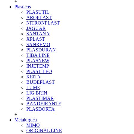
+
Plasticos
PLASUTIL
ARQPLAST
NITRONPLAST
JAGUAR
SANTANA
XPLAST
SANREMO
PLASDURAN
TIBA LINE
PLASNEW
INJETEMP
PLAST LEO
KEITA
BUDEPLAST
LUME
LIG BRIN
PLASTIMAR
BANDEIRANTE
PLASDORTA
+
Metalurgica
MIMO
ORIGINAL LINE