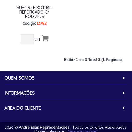
SUPORTE BOTIJAO
REFORCADO C/
RODIZIOS
Código:
12782
UN
Exibir 1 de 3 Total 3 (1 Paginas)
QUEM SOMOS
INFORMAÇÕES
AREA DO CLIENTE
2026 ©
André Elias Representações
- Todos os Direitos Reservados.
Desenvolvido por
Opencart Master