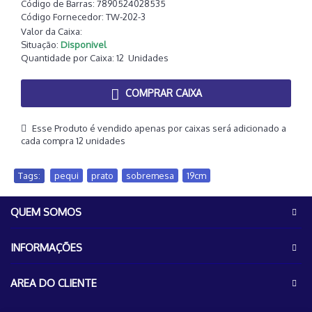
Código de Barras:
7890524028535
Código Fornecedor:
TW-202-3
Valor da Caixa:
Situação:
Disponivel
Quantidade por Caixa:
12
Unidades
COMPRAR CAIXA
Esse Produto é vendido apenas por caixas será adicionado a
cada compra 12 unidades
Tags:
pequi
,
prato
,
sobremesa
,
19cm
QUEM SOMOS
INFORMAÇÕES
AREA DO CLIENTE