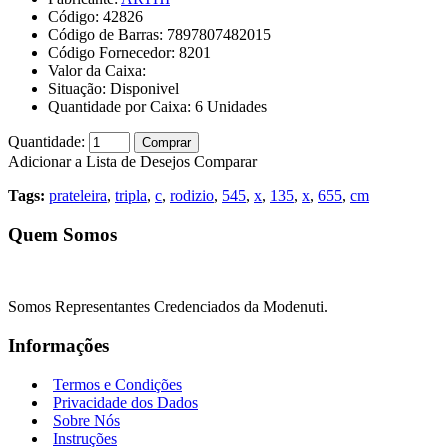
Código:
42826
Código de Barras:
7897807482015
Código Fornecedor:
8201
Valor da Caixa:
Situação:
Disponivel
Quantidade por Caixa:
6
Unidades
Quantidade:
Comprar
Adicionar a Lista de Desejos
Comparar
Tags:
prateleira
,
tripla
,
c
,
rodizio
,
545
,
x
,
135
,
x
,
655
,
cm
Quem Somos
Somos Representantes Credenciados da Modenuti.
Informações
Termos e Condições
Privacidade dos Dados
Sobre Nós
Instruções