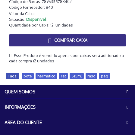
Código de Barras:
7896355788402
Código Fornecedor:
840
Valor da Caixa:
Situação:
Disponivel
Quantidade por Caixa:
12
Unidades
COMPRAR CAIXA
Esse Produto é vendido apenas por caixas será adicionado a
cada compra 12 unidades
Tags:
pote
,
hermetico
,
ret
,
515ml
,
raso
,
peq
QUEM SOMOS
INFORMAÇÕES
AREA DO CLIENTE