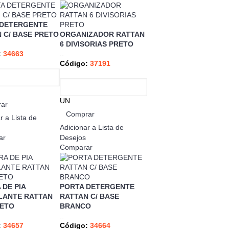
 DETERGENTE
 C/ BASE PRETO
ORGANIZADOR RATTAN
6 DIVISORIAS PRETO
:
34663
..
Código:
37191
UN
ar
Comprar
r a Lista de
Adicionar a Lista de
ar
Desejos
Comparar
 DE PIA
PORTA DETERGENTE
LANTE RATTAN
RATTAN C/ BASE
RETO
BRANCO
..
:
34657
Código:
34664