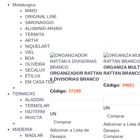
Metalurgica
MIMO
ORIGINAL LINE
SIMONAGGIO
ALUMINIO ARARA
TERMITA
ARTHI
NIQUELART
VIEL
BOA
OLIVEIRA
ORGANIZA MULT
SECALUX
ORGANIZADOR RATTAN
RATTAN BRANC
ETILUX
6 DIVISORIAS BRANCO
..
EM CASA TEM
..
Código:
34661
+
Código:
37189
TERMICAS
ALADDIN
TERMOLAR
UN
ISOTERM
UN
Comprar
INVICTA
Comprar
+
Adicionar a Lista 
MADEIRA
Adicionar a Lista de
Desejos
MADLAR
Desejos
Comparar