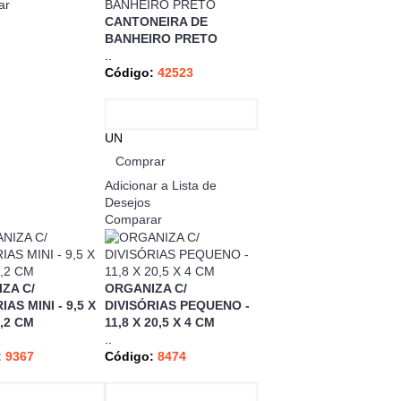
ar
CANTONEIRA DE
BANHEIRO PRETO
..
Código:
42523
UN
Comprar
Adicionar a Lista de
Desejos
Comparar
ZA C/
ORGANIZA C/
IAS MINI - 9,5 X
DIVISÓRIAS PEQUENO -
3,2 CM
11,8 X 20,5 X 4 CM
..
:
9367
Código:
8474