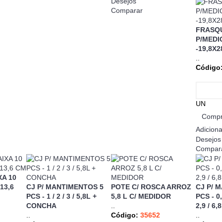
Desejos
Comparar
FRASQ
P/MED
-19,8X2
..
Código
UN
Compr
Adiciona
Desejos
Compar
A 10
 13,6
CJ P/ MANTIMENTOS 5
POTE C/ ROSCA ARROZ
CJ P/ 
PCS - 1 / 2 / 3 / 5,8L +
5,8 L C/ MEDIDOR
PCS - 0,
CONCHA
..
2,9 / 6,
..
Código:
35652
..