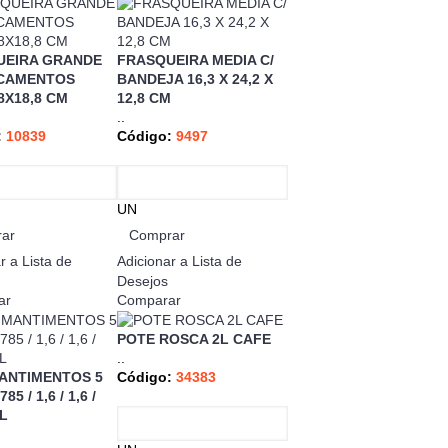
UEIRA GRANDE
FRASQUEIRA MEDIA C/
ICAMENTOS
BANDEJA 16,3 X 24,2 X
8X18,8 CM
12,8 CM
..
:
10839
Código:
9497
UN
ar
Comprar
r a Lista de
Adicionar a Lista de
Desejos
ar
Comparar
POTE ROSCA 2L CAFE
..
MANTIMENTOS 5
Código:
34383
785 / 1,6 / 1,6 /
8L