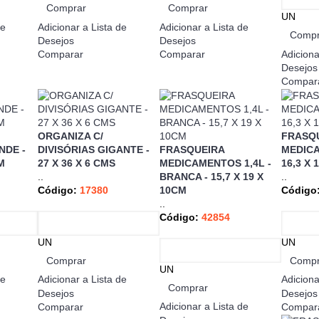
Comprar
Comprar
UN
de
Adicionar a Lista de
Adicionar a Lista de
Compr
Desejos
Desejos
Adiciona
Comparar
Comparar
Desejos
Compar
ORGANIZA C/
FRASQ
NDE -
DIVISÓRIAS GIGANTE -
FRASQUEIRA
MEDICA
M
27 X 36 X 6 CMS
MEDICAMENTOS 1,4L -
16,3 X 
..
BRANCA - 15,7 X 19 X
..
Código:
17380
10CM
Código
..
Código:
42854
UN
UN
Comprar
Compr
UN
de
Adicionar a Lista de
Adiciona
Comprar
Desejos
Desejos
Adicionar a Lista de
Comparar
Compar