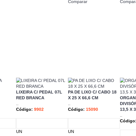
Comparar
Compar
LIXEIRA C/ PEDAL 07L
PA DE LIXO C/ CABO 18
RED BRANCA
X 25 X 66,6 CM
ORGANI
..
..
DIVISÓR
Código:
9902
Código:
15090
13,5 X 
..
Código
UN
UN