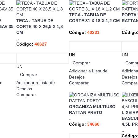
TECA - TABUA DE
PORTA
E
TECA - TABUA DE
CORTE 31 X 18 X 1,2 CM
RATTAN
GAV 35
CORTE 40 X 26,5 X 1,8
..
..
CM
Código:
40231
Código
..
Código:
40627
UN
UN
Comprar
Compr
UN
Adicionar a Lista de
Adiciona
Comprar
Desejos
Desejos
de
Adicionar a Lista de
Comparar
Compar
Desejos
Comparar
ORGANIZA MULTIUSO
RATTAN PRETO
LIXEIRA
..
BASCU
Código:
34660
4,5L P
..
Código