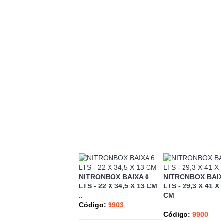
NITRONBOX BAIXA 6
NITRONBOX BAIX
LTS - 22 X 34,5 X 13 CM
LTS - 29,3 X 41 X
..
CM
Código:
9903
..
Código:
9900