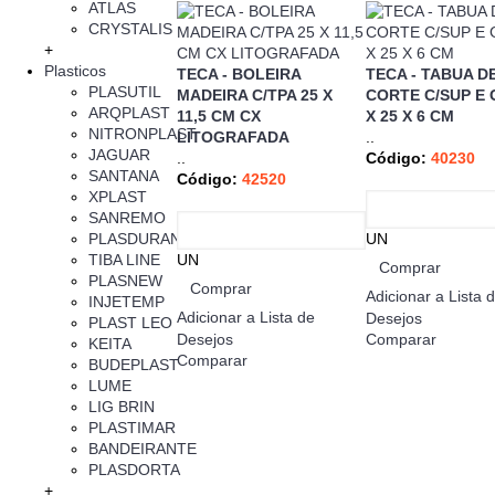
ATLAS
CRYSTALIS
+
Plasticos
TECA - BOLEIRA
TECA - TABUA D
PLASUTIL
MADEIRA C/TPA 25 X
CORTE C/SUP E 
ARQPLAST
11,5 CM CX
X 25 X 6 CM
NITRONPLAST
LITOGRAFADA
..
JAGUAR
..
Código:
40230
SANTANA
Código:
42520
XPLAST
SANREMO
PLASDURAN
UN
TIBA LINE
UN
Comprar
PLASNEW
Comprar
Adicionar a Lista 
INJETEMP
Adicionar a Lista de
Desejos
PLAST LEO
Desejos
Comparar
KEITA
Comparar
BUDEPLAST
LUME
LIG BRIN
PLASTIMAR
BANDEIRANTE
PLASDORTA
+