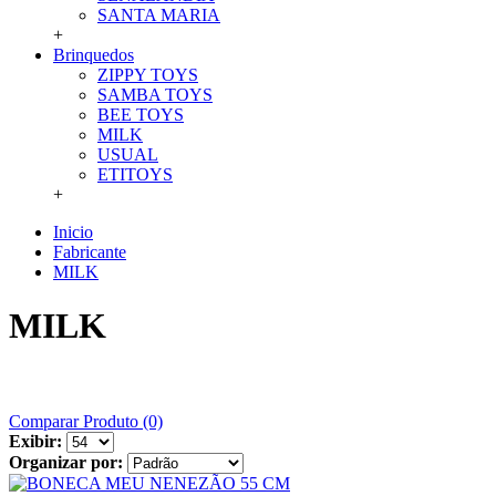
SANTA MARIA
+
Brinquedos
ZIPPY TOYS
SAMBA TOYS
BEE TOYS
MILK
USUAL
ETITOYS
+
Inicio
Fabricante
MILK
MILK
Comparar Produto (0)
Exibir:
Organizar por: