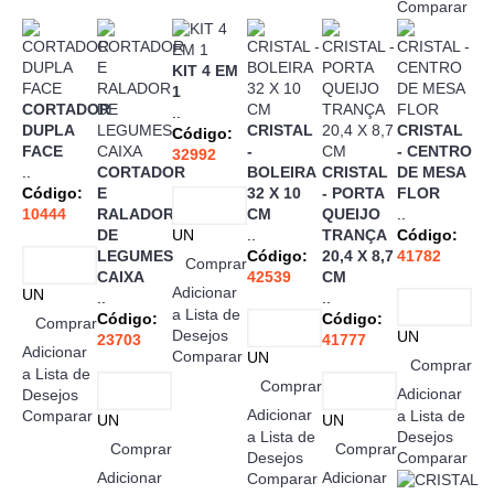
Comparar
KIT 4 EM
1
CORTADOR
..
DUPLA
CRISTAL
CRISTAL
Código:
FACE
-
- CENTRO
32992
..
CORTADOR
BOLEIRA
CRISTAL
DE MESA
Código:
E
32 X 10
- PORTA
FLOR
10444
RALADOR
CM
QUEIJO
..
DE
UN
..
TRANÇA
Código:
LEGUMES
Código:
20,4 X 8,7
41782
Comprar
CAIXA
42539
CM
Adicionar
UN
..
..
a Lista de
Código:
Código:
Comprar
Desejos
UN
23703
41777
Adicionar
Comparar
UN
Comprar
a Lista de
Comprar
Adicionar
Desejos
Adicionar
Comparar
a Lista de
UN
UN
a Lista de
Desejos
Comprar
Comprar
Desejos
Comparar
Adicionar
Adicionar
Comparar