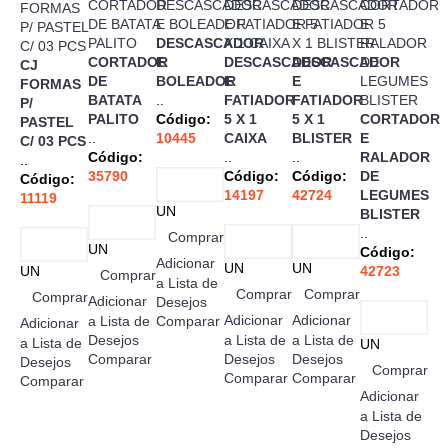
DESCASCADOR
CORTADOR
E
DESCASCADOR
DESCASCADOR
CJ
DE
BOLEADOR
E
E
FORMAS
BATATA
..
FATIADOR
FATIADOR
P/
PALITO
Código:
5 X 1
5 X 1
CORTADOR
PASTEL
..
10445
CAIXA
BLISTER
E
C/ 03 PCS
Código:
..
..
RALADOR
..
35790
Código:
Código:
DE
Código:
14197
42724
LEGUMES
11119
UN
BLISTER
..
Comprar
UN
Código:
Adicionar
UN
UN
UN
42723
Comprar
a Lista de
Comprar
Comprar
Comprar
Adicionar
Desejos
Adicionar
Adicionar
a Lista de
Comparar
Adicionar
Desejos
a Lista de
a Lista de
a Lista de
UN
Comparar
Desejos
Desejos
Desejos
Comprar
Comparar
Comparar
Comparar
Adicionar
a Lista de
Desejos