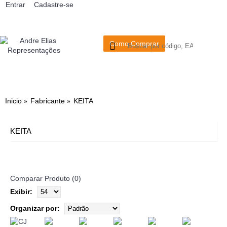
Entrar
Cadastre-se
Como Comprar
0
- R$0,
VIDROS
PLASTICOS
METALURGICA
TERMICAS
MADEIRA
LIMPEZA
BRINQU
Inicio
Fabricante
KEITA
KEITA
Comparar Produto (0)
Exibir:
Organizar por: