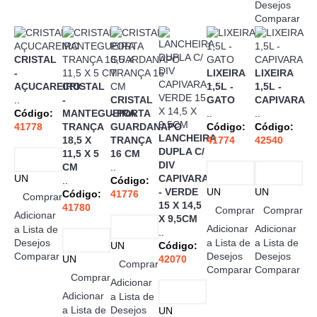
Desejos
Comparar
CRISTAL
-
LIXEIRA
LIXEIRA
AÇUCAREIRO
CRISTAL
1,5L -
1,5L -
..
-
CRISTAL
GATO
CAPIVARA
Código:
MANTEGUEIRA
- PORTA
..
..
41778
TRANÇA
GUARDANAPO
Código:
Código:
LANCHEIRA
18,5 X
TRANÇA
41774
42540
DUPLA C/
11,5 X 5
16 CM
DIV
CM
..
UN
CAPIVARA
..
Código:
- VERDE
UN
UN
Código:
41776
Comprar
15 X 14,5
41780
Comprar
Comprar
Adicionar
X 9,5CM
Adicionar
Adicionar
a Lista de
..
Desejos
a Lista de
a Lista de
UN
Código:
Comparar
Desejos
Desejos
UN
42070
Comprar
Comparar
Comparar
Comprar
Adicionar
Adicionar
a Lista de
a Lista de
Desejos
UN