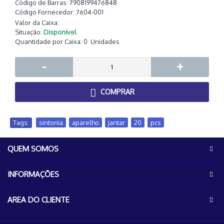
Código de Barras:
7908199476848
Código Fornecedor:
7604-001
Valor da Caixa:
Situação:
Disponivel
Quantidade por Caixa:
0
Unidades
-
+
COMPRAR
Tags:
sintonia
,
aparelho
,
jantar
,
20
,
pcs
QUEM SOMOS
INFORMAÇÕES
AREA DO CLIENTE