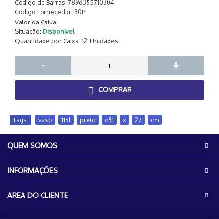
Código de Barras:
7896355710304
Código Fornecedor:
30P
Valor da Caixa:
Situação:
Disponivel
Quantidade por Caixa:
12
Unidades
-
+
COMPRAR
Tags:
vaso
,
115l
,
preto
,
o31
,
x
,
27
,
cm
QUEM SOMOS
INFORMAÇÕES
AREA DO CLIENTE