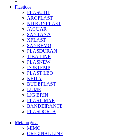
+
Plasticos
PLASUTIL
ARQPLAST
NITRONPLAST
JAGUAR
SANTANA
XPLAST
SANREMO
PLASDURAN
TIBA LINE
PLASNEW
INJETEMP
PLAST LEO
KEITA
BUDEPLAST
LUME
LIG BRIN
PLASTIMAR
BANDEIRANTE
PLASDORTA
+
Metalurgica
MIMO
ORIGINAL LINE