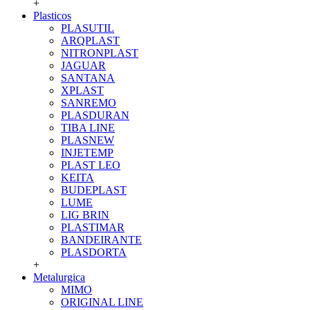
+
Plasticos
PLASUTIL
ARQPLAST
NITRONPLAST
JAGUAR
SANTANA
XPLAST
SANREMO
PLASDURAN
TIBA LINE
PLASNEW
INJETEMP
PLAST LEO
KEITA
BUDEPLAST
LUME
LIG BRIN
PLASTIMAR
BANDEIRANTE
PLASDORTA
+
Metalurgica
MIMO
ORIGINAL LINE