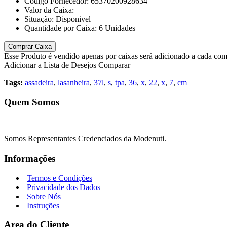
Código Fornecedor:
65370200928634
Valor da Caixa:
Situação:
Disponivel
Quantidade por Caixa:
6
Unidades
Comprar Caixa
Esse Produto é vendido apenas por caixas será adicionado a cada co
Adicionar a Lista de Desejos
Comparar
Tags:
assadeira
,
lasanheira
,
37l
,
s
,
tpa
,
36
,
x
,
22
,
x
,
7
,
cm
Quem Somos
Somos Representantes Credenciados da Modenuti.
Informações
Termos e Condições
Privacidade dos Dados
Sobre Nós
Instruções
Area do Cliente