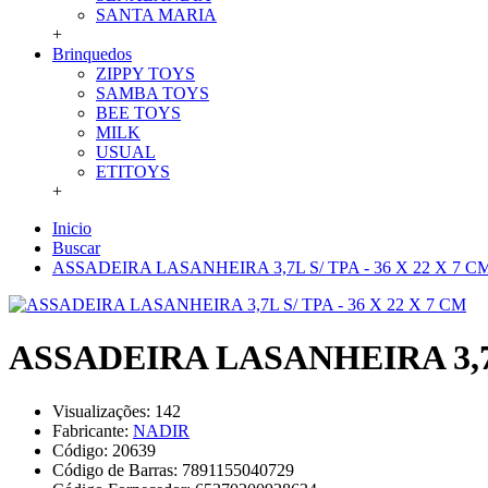
SANTA MARIA
+
Brinquedos
ZIPPY TOYS
SAMBA TOYS
BEE TOYS
MILK
USUAL
ETITOYS
+
Inicio
Buscar
ASSADEIRA LASANHEIRA 3,7L S/ TPA - 36 X 22 X 7 C
ASSADEIRA LASANHEIRA 3,7L 
Visualizações: 142
Fabricante:
NADIR
Código:
20639
Código de Barras:
7891155040729