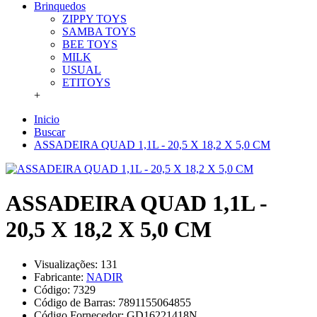
Brinquedos
ZIPPY TOYS
SAMBA TOYS
BEE TOYS
MILK
USUAL
ETITOYS
+
Inicio
Buscar
ASSADEIRA QUAD 1,1L - 20,5 X 18,2 X 5,0 CM
ASSADEIRA QUAD 1,1L -
20,5 X 18,2 X 5,0 CM
Visualizações: 131
Fabricante:
NADIR
Código:
7329
Código de Barras:
7891155064855
Código Fornecedor:
GD16221418N