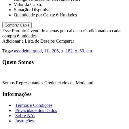
Valor da Caixa:
Situação:
Disponivel
Quantidade por Caixa:
6
Unidades
Comprar Caixa
Esse Produto é vendido apenas por caixas será adicionado a cada
compra 6 unidades
Adicionar a Lista de Desejos
Comparar
Tags:
assadeira
,
quad
,
11l
,
205
,
x
,
182
,
x
,
50
,
cm
Quem Somos
Somos Representantes Credenciados da Modenuti.
Informações
Termos e Condições
Privacidade dos Dados
Sobre Nós
Instruções