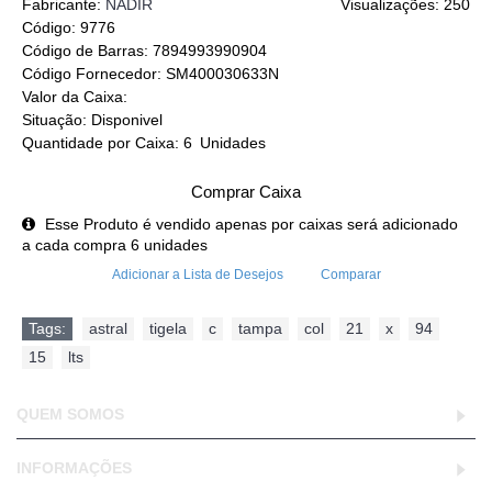
Fabricante:
NADIR
Visualizações: 250
Código:
9776
Código de Barras:
7894993990904
Código Fornecedor:
SM400030633N
Valor da Caixa:
Situação:
Disponivel
Quantidade por Caixa:
6
Unidades
Comprar Caixa
Esse Produto é vendido apenas por caixas será adicionado
a cada compra 6 unidades
Adicionar a Lista de Desejos
Comparar
Tags:
astral
,
tigela
,
c
,
tampa
,
col
,
21
,
x
,
94
,
15
,
lts
QUEM SOMOS
INFORMAÇÕES