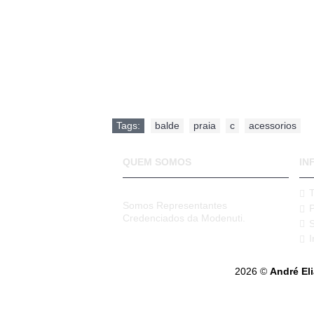
Tags:
balde
,
praia
,
c
,
acessorios
QUEM SOMOS
IN
Somos Representantes
Credenciados da Modenuti.
I
2026 ©
André El