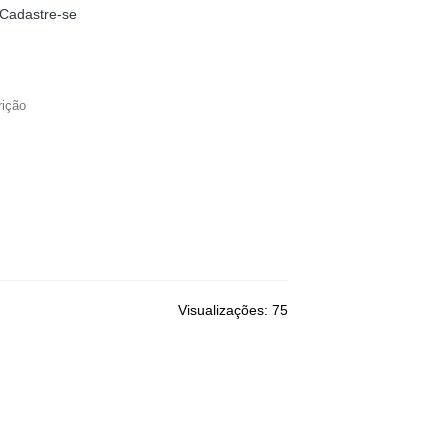
Cadastre-se
0
- R$0,00
LIMPEZA
BRINQUEDOS
Visualizações: 75