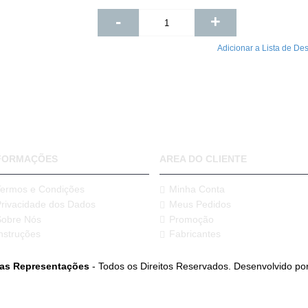
-
+
Adicionar a Lista de De
FORMAÇÕES
AREA DO CLIENTE
Termos e Condições
Minha Conta
Privacidade dos Dados
Meus Pedidos
Sobre Nós
Promoção
nstruções
Fabricantes
ias Representações
- Todos os Direitos Reservados. Desenvolvido po