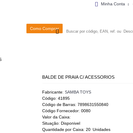
Minha Conta
Como Comprar
METALURGICA
TERMICAS
MADEIRA
S
BALDE DE PRAIA C/ ACESSORIOS
Fabricante:
SAMBA TOYS
Código:
41895
Código de Barras:
7898631550840
Código Fornecedor:
0080
Valor da Caixa:
Situação:
Disponivel
Quantidade por Caixa:
20
Unidades