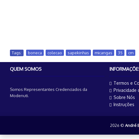
Tags:
boneca
,
colecao
,
sapekinhas
,
micangas
,
35
,
cm
QUEM SOMOS
INFORMAÇÕE
Termos e Co
Somos Representantes Credenciados da
Privacidade
Modenuti.
Sobre Nós
Instruções
2026 ©
André 