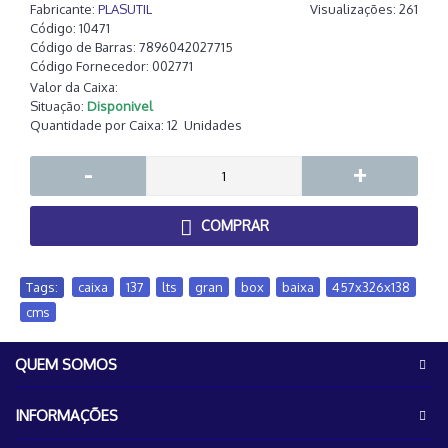
Fabricante:
PLASUTIL
Visualizações: 261
Código:
10471
Código de Barras:
7896042027715
Código Fornecedor:
002771
Valor da Caixa:
Situação:
Disponivel
Quantidade por Caixa:
12
Unidades
-
+
COMPRAR
Tags:
caixa
,
137
,
lts
,
gran
,
box
,
baixa
,
457x326x138
,
cms
QUEM SOMOS
INFORMAÇÕES