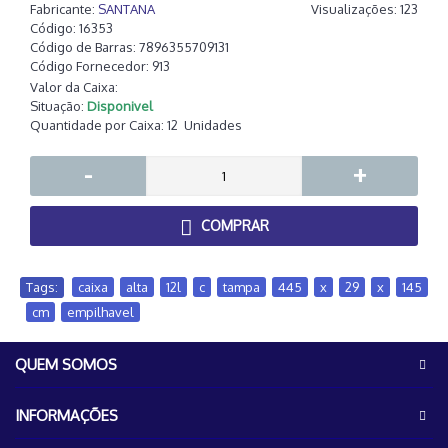
Fabricante:
SANTANA
Visualizações: 123
Código:
16353
Código de Barras:
7896355709131
Código Fornecedor:
913
Valor da Caixa:
Situação:
Disponivel
Quantidade por Caixa:
12
Unidades
-
+
COMPRAR
Tags:
caixa
,
alta
,
12l
,
c
,
tampa
,
445
,
x
,
29
,
x
,
145
,
cm
,
empilhavel
QUEM SOMOS
INFORMAÇÕES