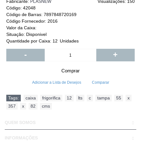
Fabricante:
PLASNEW
Visualizações: 150
Código:
42048
Código de Barras:
7897848720169
Código Fornecedor:
2016
Valor da Caixa:
Situação:
Disponivel
Quantidade por Caixa:
12
Unidades
-
+
Comprar
Adicionar a Lista de Desejos
Comparar
Tags:
caixa
,
frigorifica
,
12
,
lts
,
c
,
tampa
,
55
,
x
,
357
,
x
,
82
,
cms
QUEM SOMOS
INFORMAÇÕES