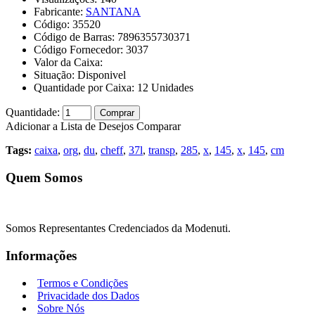
Fabricante:
SANTANA
Código:
35520
Código de Barras:
7896355730371
Código Fornecedor:
3037
Valor da Caixa:
Situação:
Disponivel
Quantidade por Caixa:
12
Unidades
Quantidade:
Comprar
Adicionar a Lista de Desejos
Comparar
Tags:
caixa
,
org
,
du
,
cheff
,
37l
,
transp
,
285
,
x
,
145
,
x
,
145
,
cm
Quem Somos
Somos Representantes Credenciados da Modenuti.
Informações
Termos e Condições
Privacidade dos Dados
Sobre Nós