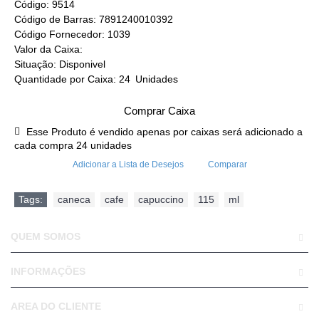
Código:
9514
Código de Barras:
7891240010392
Código Fornecedor:
1039
Valor da Caixa:
Situação:
Disponivel
Quantidade por Caixa:
24
Unidades
Comprar Caixa
Esse Produto é vendido apenas por caixas será adicionado a
cada compra 24 unidades
Adicionar a Lista de Desejos
Comparar
Tags:
caneca
,
cafe
,
capuccino
,
115
,
ml
QUEM SOMOS
INFORMAÇÕES
AREA DO CLIENTE