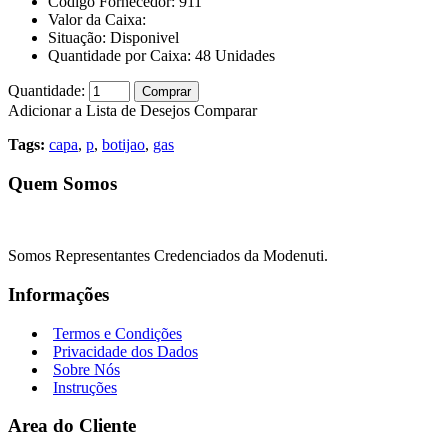
Código Fornecedor:
911
Valor da Caixa:
Situação:
Disponivel
Quantidade por Caixa:
48
Unidades
Quantidade:
Comprar
Adicionar a Lista de Desejos
Comparar
Tags:
capa
,
p
,
botijao
,
gas
Quem Somos
Somos Representantes Credenciados da Modenuti.
Informações
Termos e Condições
Privacidade dos Dados
Sobre Nós
Instruções
Area do Cliente