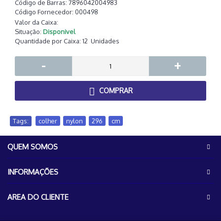
Código de Barras:
7896042004983
Código Fornecedor:
000498
Valor da Caixa:
Situação:
Disponivel
Quantidade por Caixa:
12
Unidades
-
+
COMPRAR
Tags:
colher
,
nylon
,
296
,
cm
QUEM SOMOS
INFORMAÇÕES
AREA DO CLIENTE