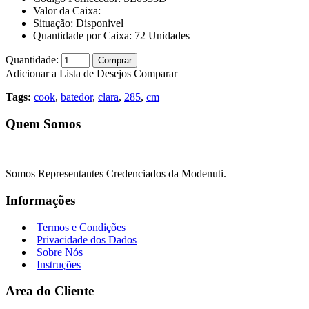
Valor da Caixa:
Situação:
Disponivel
Quantidade por Caixa:
72
Unidades
Quantidade:
Comprar
Adicionar a Lista de Desejos
Comparar
Tags:
cook
,
batedor
,
clara
,
285
,
cm
Quem Somos
Somos Representantes Credenciados da Modenuti.
Informações
Termos e Condições
Privacidade dos Dados
Sobre Nós
Instruções
Area do Cliente