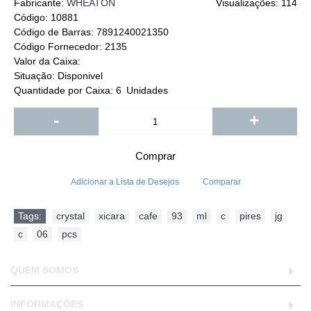
Fabricante:
WHEATON
Visualizações: 114
Código:
10881
Código de Barras:
7891240021350
Código Fornecedor:
2135
Valor da Caixa:
Situação:
Disponivel
Quantidade por Caixa:
6
Unidades
-
+
Comprar
Adicionar a Lista de Desejos
Comparar
Tags:
crystal
,
xicara
,
cafe
,
93
,
ml
,
c
,
pires
,
jg
,
c
,
06
,
pcs
QUEM SOMOS
INFORMAÇÕES