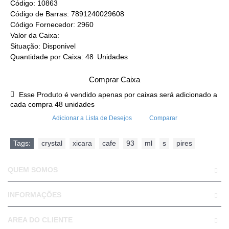
Código:
10863
Código de Barras:
7891240029608
Código Fornecedor:
2960
Valor da Caixa:
Situação:
Disponivel
Quantidade por Caixa:
48
Unidades
Comprar Caixa
Esse Produto é vendido apenas por caixas será adicionado a
cada compra 48 unidades
Adicionar a Lista de Desejos
Comparar
Tags:
crystal
,
xicara
,
cafe
,
93
,
ml
,
s
,
pires
QUEM SOMOS
INFORMAÇÕES
AREA DO CLIENTE