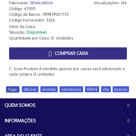
Fabricante:
SENALANDIA
Visualizações: 146
Código:
43300
Código de Barras:
7898391127733
Código Fornecedor:
3326
Valor da Caixa:
Situação:
Disponivel
Quantidade por Caixa:
12
Unidades
COMPRAR CAIXA
Esse Produto é vendido apenas por caixas será adicionado a
cada compra 12 unidades
Tags:
difusor
,
aromas
,
sensacoes
,
100ml
,
cha
,
branco
QUEM SOMOS
INFORMAÇÕES