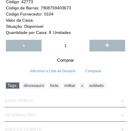
Código:
42773
Código de Barras:
7908759403673
Código Fornecedor:
0104
Valor da Caixa:
Situação:
Disponivel
Quantidade por Caixa:
8
Unidades
-
+
Comprar
Adicionar a Lista de Desejos
Comparar
Tags:
dinossauro
,
forte
,
militar
,
c
,
soldado
QUEM SOMOS
INFORMAÇÕES
AREA DO CLIENTE