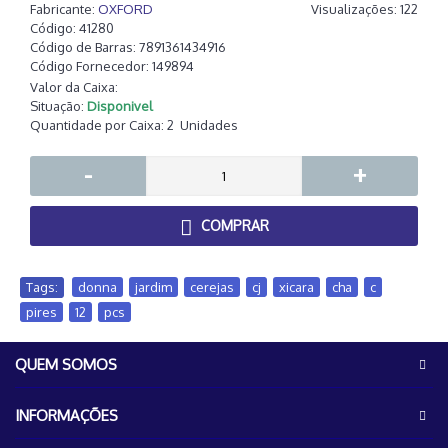
Fabricante:
OXFORD
Visualizações: 122
Código:
41280
Código de Barras:
7891361434916
Código Fornecedor:
149894
Valor da Caixa:
Situação:
Disponivel
Quantidade por Caixa:
2
Unidades
-
+
COMPRAR
Tags:
donna
,
jardim
,
cerejas
,
cj
,
xicara
,
cha
,
c
,
pires
,
12
,
pcs
QUEM SOMOS
INFORMAÇÕES