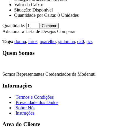
Valor da Caixa:
Situação:
Disponivel
Quantidade por Caixa:
0
Unidades
Quantidade:
Comprar
Adicionar a Lista de Desejos
Comparar
Tags:
donna
,
lirios
,
aparelho
,
jantarcha
,
c20
,
pcs
Quem Somos
Somos Representantes Credenciados da Modenuti.
Informações
Termos e Condições
Privacidade dos Dados
Sobre Nós
Instruções
Area do Cliente