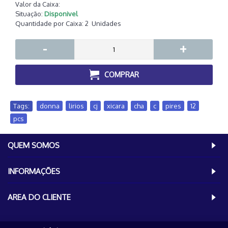
Valor da Caixa:
Situação:
Disponivel
Quantidade por Caixa:
2
Unidades
-
+
COMPRAR
Tags:
donna
,
lirios
,
cj
,
xicara
,
cha
,
c
,
pires
,
12
,
pcs
QUEM SOMOS
INFORMAÇÕES
AREA DO CLIENTE