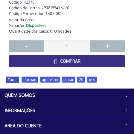
Código:
42378
Código de Barras:
7908199476770
Código Fornecedor:
7603-001
Valor da Caixa:
Situação:
Disponivel
Quantidade por Caixa:
0
Unidades
-
+
COMPRAR
Tags:
durban
,
aparelho
,
jantar
,
20
,
pcs
QUEM SOMOS
INFORMAÇÕES
AREA DO CLIENTE