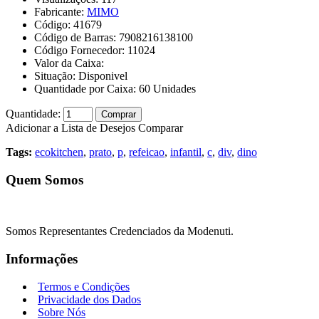
Fabricante:
MIMO
Código:
41679
Código de Barras:
7908216138100
Código Fornecedor:
11024
Valor da Caixa:
Situação:
Disponivel
Quantidade por Caixa:
60
Unidades
Quantidade:
Comprar
Adicionar a Lista de Desejos
Comparar
Tags:
ecokitchen
,
prato
,
p
,
refeicao
,
infantil
,
c
,
div
,
dino
Quem Somos
Somos Representantes Credenciados da Modenuti.
Informações
Termos e Condições
Privacidade dos Dados
Sobre Nós