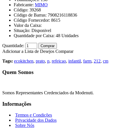
Fabricante:
MIMO
Código:
39268
Código de Barras:
7908216118836
Código Fornecedor:
8615
Valor da Caixa:
Situação:
Disponivel
Quantidade por Caixa:
48
Unidades
Quantidade:
Comprar
Adicionar a Lista de Desejos
Comparar
Tags:
ecokitchen
,
prato
,
p
,
refeicao
,
infantil
,
farm
,
212
,
cm
Quem Somos
Somos Representantes Credenciados da Modenuti.
Informações
Termos e Condições
Privacidade dos Dados
Sobre Nós