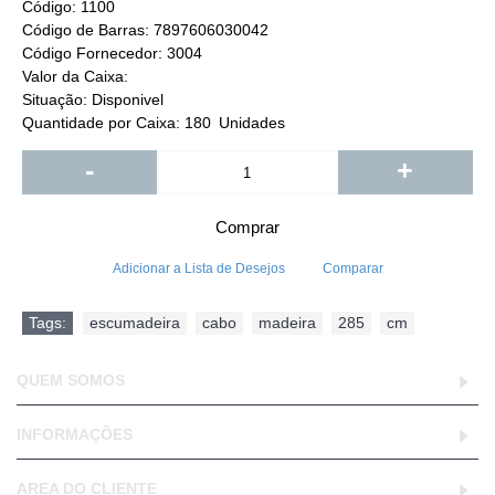
Código:
1100
Código de Barras:
7897606030042
Código Fornecedor:
3004
Valor da Caixa:
Situação:
Disponivel
Quantidade por Caixa:
180
Unidades
-
+
Comprar
Adicionar a Lista de Desejos
Comparar
Tags:
escumadeira
,
cabo
,
madeira
,
285
,
cm
QUEM SOMOS
INFORMAÇÕES
AREA DO CLIENTE