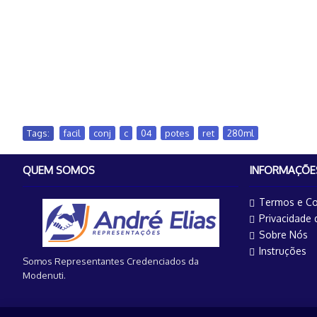
Tags:
facil
,
conj
,
c
,
04
,
potes
,
ret
,
280ml
QUEM SOMOS
INFORMAÇÕE
Termos e Co
Privacidade
Sobre Nós
Instruções
Somos Representantes Credenciados da
Modenuti.