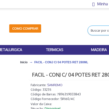
Minha
COMO COMPRAR
ETALURGICA
TERMICAS
MADEIRA
Inicio
FACIL - CONJ C/ 04 POTES RET 280ML
FACIL - CONJ C/ 04 POTES RET 2
Fabricante:
SANREMO
Código:
33235
Código de Barras:
7896359033843
Código Fornecedor:
SR160/4C
Valor da Caixa:
Situação:
Disponivel