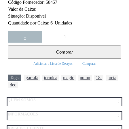
Código Fornecedor:
58457
Valor da Caixa:
Situação:
Disponivel
Quantidade por Caixa:
6
Unidades
-
+
Comprar
Adicionar a Lista de Desejos
Comparar
Tags:
garrafa
,
termica
,
magic
,
pump
,
18l
,
preta
,
dec
QUEM SOMOS
INFORMAÇÕES
AREA DO CLIENTE